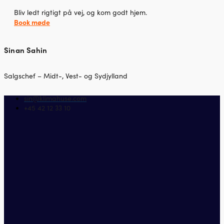
Bliv ledt rigtigt på vej, og kom godt hjem.
Book møde
Sinan Sahin
Salgschef – Midt-, Vest- og Sydjylland
sin@klimahuse.com
+45 42 12 33 10