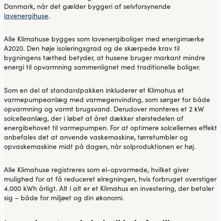
Danmark, når det gælder byggeri af selvforsynende
lavenergihuse
.
Alle Klimahuse bygges som lavenergiboliger med energimærke
A2020. Den høje isoleringsgrad og de skærpede krav til
bygningens tæthed betyder, at husene bruger markant mindre
energi til opvarmning sammenlignet med traditionelle boliger.
Som en del af standardpakken inkluderer et Klimahus et
varmepumpeanlæg med varmegenvinding, som sørger for både
opvarmning og varmt brugsvand. Derudover monteres et 2 kW
solcelleanlæg, der i løbet af året dækker størstedelen af
energibehovet til varmepumpen. For at optimere solcellernes effekt
anbefales det at anvende vaskemaskine, tørretumbler og
opvaskemaskine midt på dagen, når solproduktionen er høj.
Alle Klimahuse registreres som el-opvarmede, hvilket giver
mulighed for at få reduceret elregningen, hvis forbruget overstiger
4.000 kWh årligt. Alt i alt er et Klimahus en investering, der betaler
sig – både for miljøet og din økonomi.