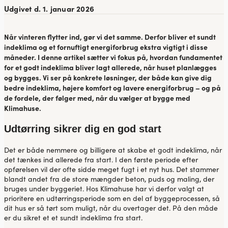
Udgivet d. 1. januar 2026
Når vinteren flytter ind, gør vi det samme. Derfor bliver et sundt
indeklima og et fornuftigt energiforbrug ekstra vigtigt i disse
måneder. I denne artikel sætter vi fokus på, hvordan fundamentet
for et godt indeklima bliver lagt allerede, når huset planlægges
og bygges. Vi ser på konkrete løsninger, der både kan give dig
bedre indeklima, højere komfort og lavere energiforbrug – og på
de fordele, der følger med, når du vælger at bygge med
Klimahuse.
Udtørring sikrer dig en god start
Det er både nemmere og billigere at skabe et godt indeklima, når
det tænkes ind allerede fra start. I den første periode efter
opførelsen vil der ofte sidde meget fugt i et nyt hus. Det stammer
blandt andet fra de store mængder beton, puds og maling, der
bruges under byggeriet. Hos Klimahuse har vi derfor valgt at
prioritere en udtørringsperiode som en del af byggeprocessen, så
dit hus er så tørt som muligt, når du overtager det. På den måde
er du sikret et et sundt indeklima fra start.