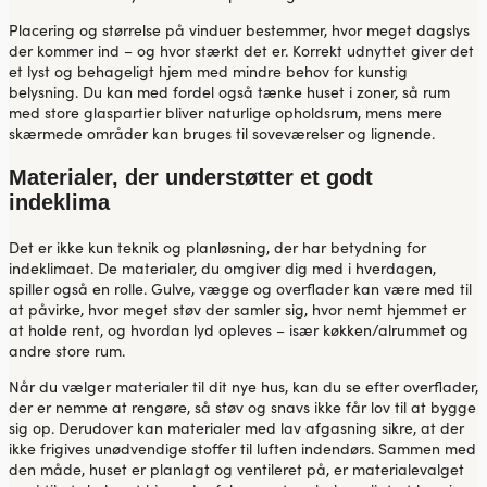
Placering og størrelse på vinduer bestemmer, hvor meget dagslys
der kommer ind – og hvor stærkt det er. Korrekt udnyttet giver det
et lyst og behageligt hjem med mindre behov for kunstig
belysning. Du kan med fordel også tænke huset i zoner, så rum
med store glaspartier bliver naturlige opholdsrum, mens mere
skærmede områder kan bruges til soveværelser og lignende.
Materialer, der understøtter et godt
indeklima
Det er ikke kun teknik og planløsning, der har betydning for
indeklimaet. De materialer, du omgiver dig med i hverdagen,
spiller også en rolle. Gulve, vægge og overflader kan være med til
at påvirke, hvor meget støv der samler sig, hvor nemt hjemmet er
at holde rent, og hvordan lyd opleves – især køkken/alrummet og
andre store rum.
Når du vælger materialer til dit nye hus, kan du se efter overflader,
der er nemme at rengøre, så støv og snavs ikke får lov til at bygge
sig op. Derudover kan materialer med lav afgasning sikre, at der
ikke frigives unødvendige stoffer til luften indendørs. Sammen med
den måde, huset er planlagt og ventileret på, er materialevalget