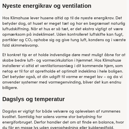
Nyeste energikrav og ventilation
Hos Klimahuse lever husene altid op til de nyeste energikrav. Det
betyder dog, at huset er meget tæt og har en begrænset naturlig
luftudskiftning. Når et hus er så tæt, er det ekstra vigtigt at være
opmærksom på indeklimaet. Uden kontrolleret luftskifte kan fugt,
partikler og CO₂ ophobe sig og give tung luft, kondens og i værste
fald skimmelsvamp.
Et konkret tip er at holde indvendige døre mest muligt åbne for at
skabe bedre luft- og varmecirkulation i hjemmet. Hos Klimahuse
installerer vi altid et ventilationsanlæg i dit kommende hjem, som
netop er til for at opretholde et optimalt indeklima i hele boligen.
Det betyder også, at din udgift til varme er meget lav – og da vi
anvender systemer med varmegenvinding, bliver det kun endnu
billigere.
Dagslys og temperatur
Dagslys er vigtigt for både velvære og oplevelsen af rummenes
kvalitet. Samtidig har solens varme stor betydning for
energiforbruget. Derfor handler det om at finde en balance, hvor
du får en masse lys uden overophedning eller kuldenedfald.