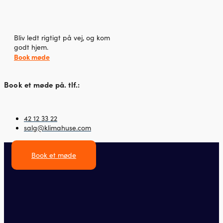
Bliv ledt rigtigt på vej, og kom
godt hjem.
Book møde
Book et møde på. tlf.:
42 12 33 22
salg@klimahuse.com
Book et møde