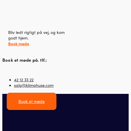
Bliv ledt rigtigt på vej, og kom
godt hjem.
Book møde
Book et møde på. tlf.:
42 12 33 22
salg@klimahuse.com
Book et møde