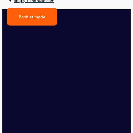
salg@klimahuse.com
Book et møde