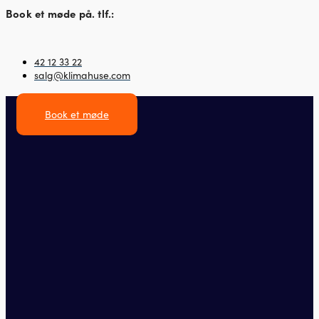
Book et møde på. tlf.:
42 12 33 22
salg@klimahuse.com
Book et møde