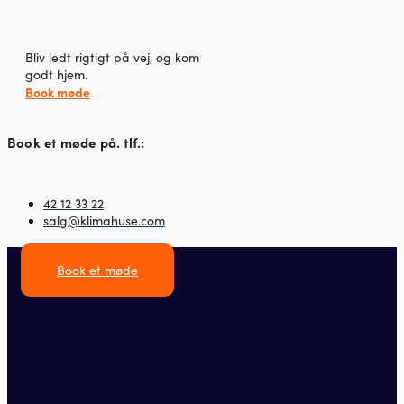
Bliv ledt rigtigt på vej, og kom
godt hjem.
Book møde
Book et møde på. tlf.:
42 12 33 22
salg@klimahuse.com
Book et møde