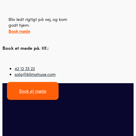
Bliv ledt rigtigt på vej, og kom
godt hjem.
Book møde
Book et møde på. tlf.:
42 12 33 22
salg@klimahuse.com
Book et møde