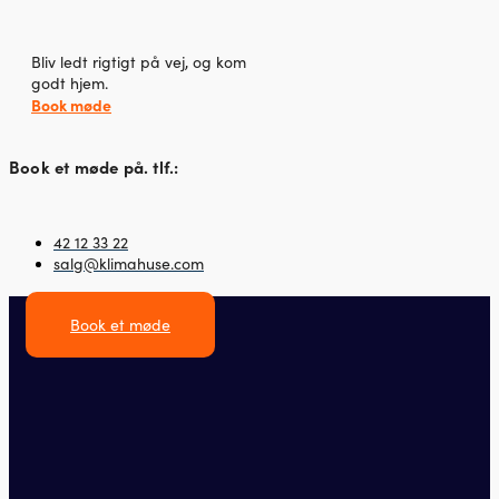
Bliv ledt rigtigt på vej, og kom
godt hjem.
Book møde
Book et møde på. tlf.:
42 12 33 22
salg@klimahuse.com
Book et møde