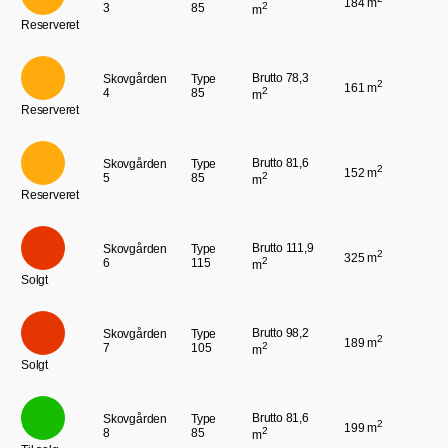
184 m
2
3
85
m
Reserveret
Brutto 78,3
Skovgården
Type
2
161 m
2
4
85
m
Reserveret
Brutto 81,6
Skovgården
Type
2
152 m
2
5
85
m
Reserveret
Brutto 111,9
Skovgården
Type
2
325 m
2
6
115
m
Solgt
Brutto 98,2
Skovgården
Type
2
189 m
2
7
105
m
Solgt
Brutto 81,6
Skovgården
Type
2
199 m
2
8
85
m