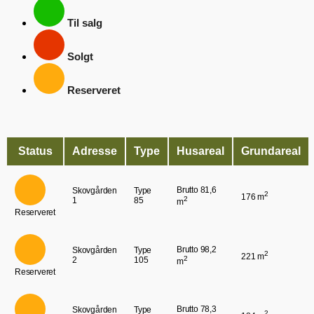
Til salg
Solgt
Reserveret
Status
Adresse
Type
Husareal
Grundareal
Brutto 81,6
Skovgården
Type
2
176 m
2
1
85
m
Reserveret
Brutto 98,2
Skovgården
Type
2
221 m
2
2
105
m
Reserveret
Brutto 78,3
Skovgården
Type
2