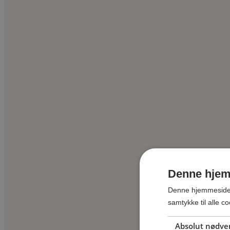
Denne hjem
Denne hjemmeside b
samtykke til alle 
Absolut nødve