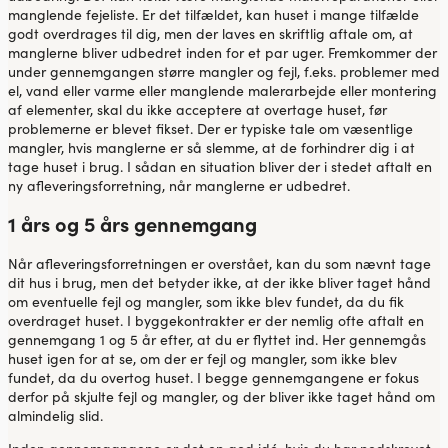
manglende fejeliste. Er det tilfældet, kan huset i mange tilfælde
godt overdrages til dig, men der laves en skriftlig aftale om, at
manglerne bliver udbedret inden for et par uger. Fremkommer der
under gennemgangen større mangler og fejl, f.eks. problemer med
el, vand eller varme eller manglende malerarbejde eller montering
af elementer, skal du ikke acceptere at overtage huset, før
problemerne er blevet fikset. Der er typiske tale om væsentlige
mangler, hvis manglerne er så slemme, at de forhindrer dig i at
tage huset i brug. I sådan en situation bliver der i stedet aftalt en
ny afleveringsforretning, når manglerne er udbedret.
1 års og 5 års gennemgang
Når afleveringsforretningen er overstået, kan du som nævnt tage
dit hus i brug, men det betyder ikke, at der ikke bliver taget hånd
om eventuelle fejl og mangler, som ikke blev fundet, da du fik
overdraget huset. I byggekontrakter er der nemlig ofte aftalt en
gennemgang 1 og 5 år efter, at du er flyttet ind. Her gennemgås
huset igen for at se, om der er fejl og mangler, som ikke blev
fundet, da du overtog huset. I begge gennemgangene er fokus
derfor på skjulte fejl og mangler, og der bliver ikke taget hånd om
almindelig slid.