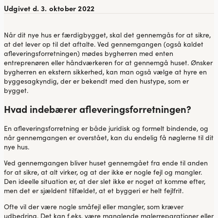
Udgivet d. 3. oktober 2022
Når dit nye hus er færdigbygget, skal det gennemgås for at sikre,
at det lever op til det aftalte. Ved gennemgangen (også kaldet
afleveringsforretningen) mødes bygherren med enten
entreprenøren eller håndværkeren for at gennemgå huset. Ønsker
bygherren en ekstern sikkerhed, kan man også vælge at hyre en
byggesagkyndig, der er bekendt med den hustype, som er
bygget.
Hvad indebærer afleveringsforretningen?
En afleveringsforretning er både juridisk og formelt bindende, og
når gennemgangen er overstået, kan du endelig få nøglerne til dit
nye hus.
Ved gennemgangen bliver huset gennemgået fra ende til anden
for at sikre, at alt virker, og at der ikke er nogle fejl og mangler.
Den ideelle situation er, at der slet ikke er noget at komme efter,
men det er sjældent tilfældet, at et byggeri er helt fejlfrit.
Ofte vil der være nogle småfejl eller mangler, som kræver
udbedring. Det kan f.eks. være manglende malerreparationer eller