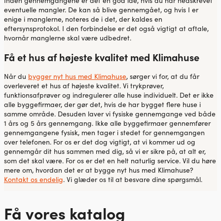
Inden gennemgangene er det en god idé, hvis du har nedskrevet
eventuelle mangler. De kan så blive gennemgået, og hvis I er
enige i manglerne, noteres de i det, der kaldes en
eftersynsprotokol. I den forbindelse er det også vigtigt at aftale,
hvornår manglerne skal være udbedret.
Få et hus af højeste kvalitet med Klimahuse
Når du
bygger nyt hus med Klimahuse
, sørger vi for, at du får
overleveret et hus af højeste kvalitet. Vi trykprøver,
funktionsafprøver og indregulerer alle huse individuelt. Det er ikke
alle byggefirmaer, der gør det, hvis de har bygget flere huse i
samme område. Desuden laver vi fysiske gennemgange ved både
1 års og 5 års gennemgang. Ikke alle byggefirmaer gennemfører
gennemgangene fysisk, men tager i stedet for gennemgangen
over telefonen. For os er det dog vigtigt, at vi kommer ud og
gennemgår dit hus sammen med dig, så vi er sikre på, at alt er,
som det skal være. For os er det en helt naturlig service. Vil du høre
mere om, hvordan det er at bygge nyt hus med Klimahuse?
Kontakt os endelig
. Vi glæder os til at besvare dine spørgsmål.
Få vores katalog